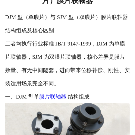
片）膜片联轴器
DJM 型（单膜片）与 SJM 型（双膜片）膜片联轴器
结构组成及核心区别
二者均执行行业标准 JB/T 9147-1999，DJM 为单膜
片联轴器，SJM 为双膜片联轴器，核心差异是膜片
数量、有无中间隔套，进而带来位移补偿、刚性、安
装适用场景完全不同。
一、DJM 型单
膜片联轴器
结构组成