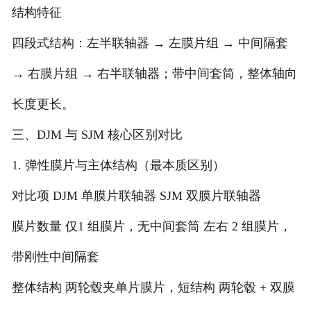
结构特征
四段式结构：左半联轴器 → 左膜片组 → 中间隔套
→ 右膜片组 → 右半联轴器；带中间套筒，整体轴向
长度更长。
三、DJM 与 SJM 核心区别对比
1. 弹性膜片与主体结构（最本质区别）
对比项 DJM 单膜片联轴器 SJM 双膜片联轴器
膜片数量 仅1 组膜片，无中间套筒 左右 2 组膜片，
带刚性中间隔套
整体结构 两轮毂夹单片膜片，短结构 两轮毂 + 双膜