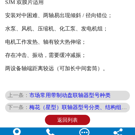
SJM 双膜片适用
安装对中困难、两轴易出现倾斜 / 径向错位；
水泵、风机、压缩机、化工泵、发电机组；
电机工作发热、轴有较大热伸缩；
存在冲击、振动，需要缓冲减振；
两设备轴端距离较远（可加长中间套筒）。
上一条：
市场常用带制动盘联轴器型号种类
下一条：
梅花（星型）联轴器型号分类、结构组成、原理
返回列表



